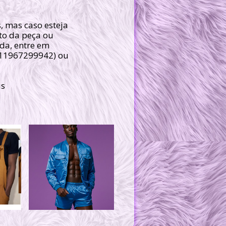
.
, mas caso esteja
to da peça ou
da, entre em
011967299942) ou
is