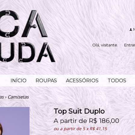
f
Olá, visitante.
Entra
INÍCIO
ROUPAS
ACESSÓRIOS
TODOS
as
›
Camisetas
Top Suit Duplo
A partir de
R$
186,00
ou a partir de
5
x
R$
41,15