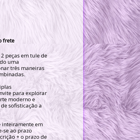
o frete
 2 peças em tule de
endo uma
onar três maneiras
ombinadas.
iplas
nvite para explorar
corte moderno e
de sofisticação a
e inteiramente em
e-se ao prazo
crição + o prazo de