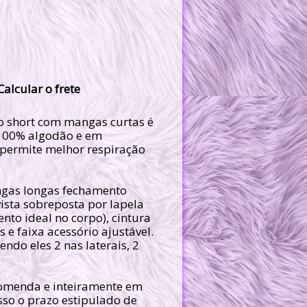
Calcular o frete
 short com mangas curtas é
 100% algodão e em
permite melhor respiração
angas longas fechamento
ista sobreposta por lapela
nto ideal no corpo), cintura
 e faixa acessório ajustável.
endo eles 2 nas laterais, 2
ncomenda e inteiramente em
isso o prazo estipulado de