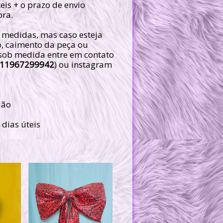
teis + o prazo de envio
pra.
 medidas, mas caso esteja
, caimento da peça ou
 sob medida entre em contato
11967299942
) ou instagram
dão
 dias úteis