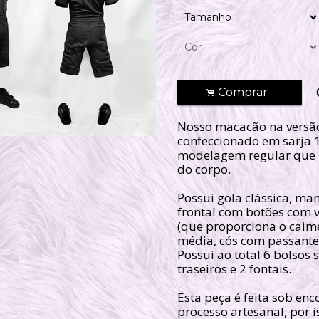
Comprar
.
Nosso macacão na versão
confeccionado em sarja
modelagem regular que 
do corpo.
Possui gola clássica, m
frontal com botões com v
(que proporciona o caime
média, cós com passantes
Possui ao total 6 bolsos s
traseiros e 2 fontais.
Esta peça é feita sob e
processo artesanal, por 