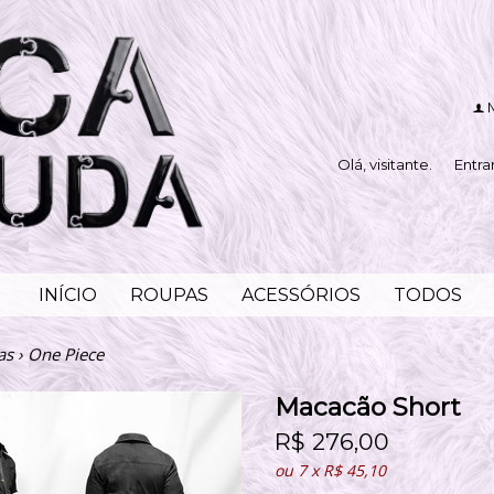
f
Olá, visitante.
Entra
INÍCIO
ROUPAS
ACESSÓRIOS
TODOS
as
›
One Piece
Macacão Short
R$
276,00
ou
7
x
R$
45,10