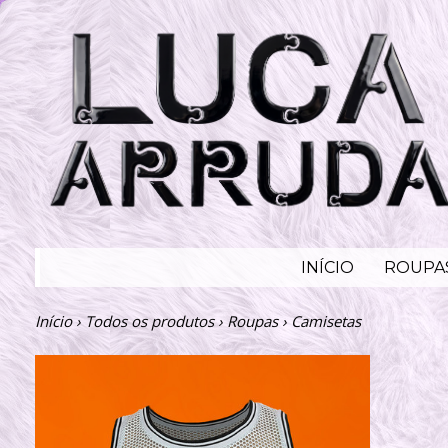
INÍCIO
ROUPA
Início
›
Todos os produtos
›
Roupas
›
Camisetas