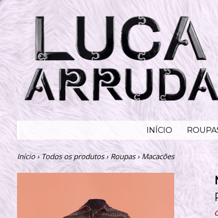
INÍCIO
ROUPA
Início
›
Todos os produtos
›
Roupas
›
Macacões