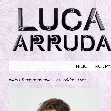
INÍCIO
ROUPA
Início
›
Todos os produtos
›
Acessórios
›
Luvas