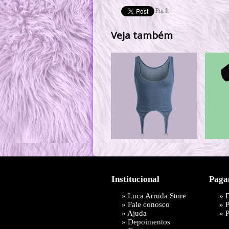
Pin It
Veja também
Institucional
Paga
»
Luca Arruda Store
» 
»
Fale conosco
»
»
Ajuda
»
P
»
Depoimentos