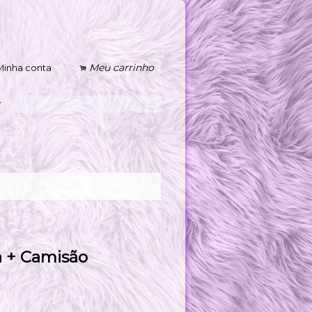
Meu carrinho
Minha conta
.
s
r
a + Camisão