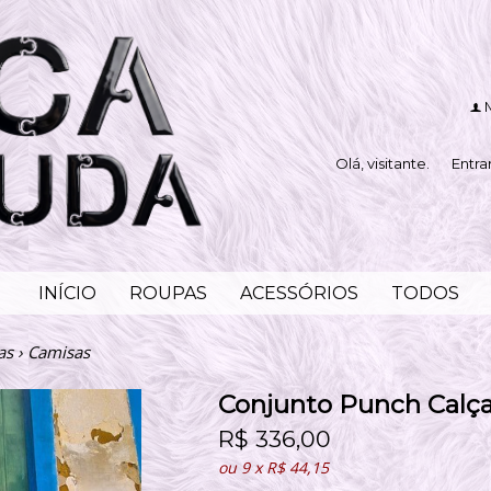
f
Olá, visitante.
Entra
INÍCIO
ROUPAS
ACESSÓRIOS
TODOS
as
›
Camisas
Conjunto Punch Calç
R$
336,00
ou
9
x
R$
44,15