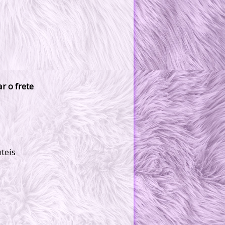
r o frete
úteis