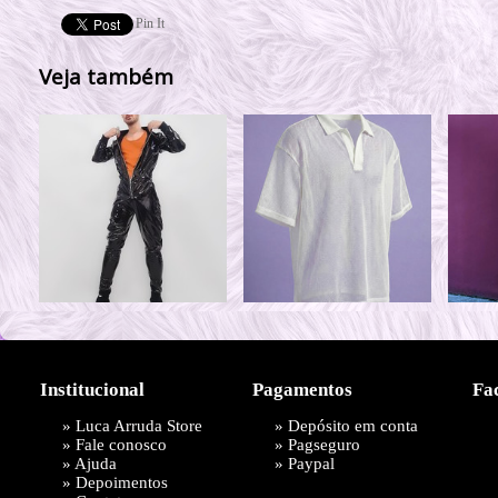
Pin It
Veja também
Institucional
Pagamentos
Fa
»
Luca Arruda Store
» Depósito em conta
»
Fale conosco
»
Pagseguro
»
Ajuda
»
Paypal
»
Depoimentos