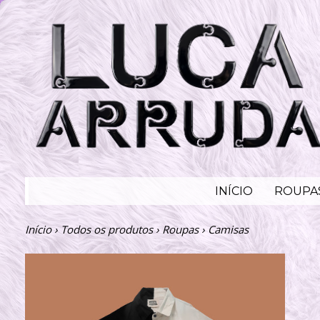
INÍCIO
ROUPA
Início
›
Todos os produtos
›
Roupas
›
Camisas